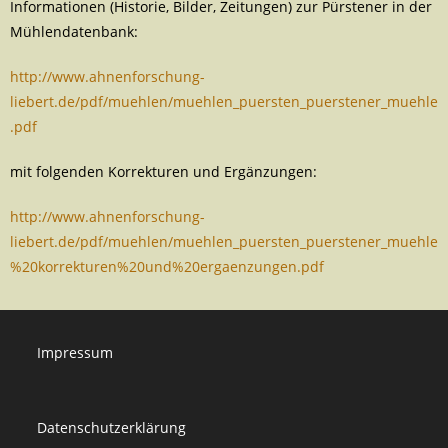
Informationen (Historie, Bilder, Zeitungen) zur Pürstener in der
Mühlendatenbank:
http://www.ahnenforschung-
liebert.de/pdf/muehlen/muehlen_puersten_puerstener_muehle
.pdf
mit folgenden Korrekturen und Ergänzungen:
http://www.ahnenforschung-
liebert.de/pdf/muehlen/muehlen_puersten_puerstener_muehle
%20korrekturen%20und%20ergaenzungen.pdf
Impressum
Datenschutzerklärung