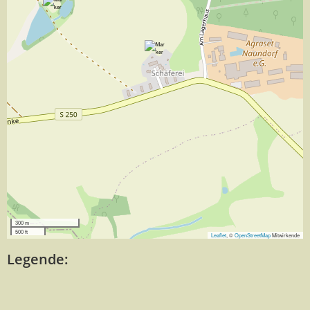
300 m
500 ft
Leaflet
, ©
OpenStreetMap
Mitwirkende
Legende: