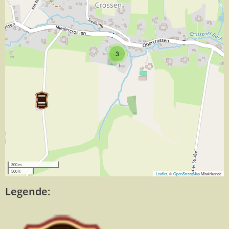
3
300 m
500 ft
Leaflet
, ©
OpenStreetMap
Mitwirkende
Legende: